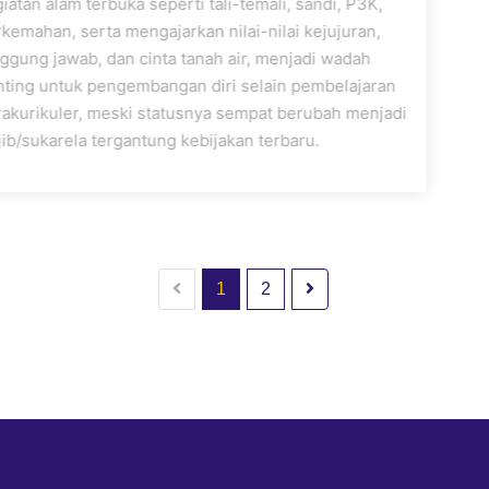
kegiatan alam terbuka seperti tali-temali, sandi, P3K,
perkemahan, serta mengajarkan nilai-nilai kejujuran,
tanggung jawab, dan cinta tanah air, menjadi wadah
penting untuk pengembangan diri selain pembelajaran
intrakurikuler, meski statusnya sempat berubah menjadi
wajib/sukarela tergantung kebijakan terbaru.
1
2