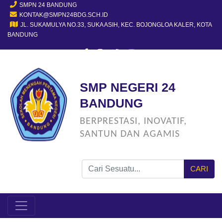
SMPN 24 BANDUNG
KONTAK@SMPN24BDG.SCH.ID
JL. SUKAMULYA NO.33, SUKA ASIH, KEC. BOJONGLOA KALER, KOTA
BANDUNG
SMP NEGERI 24
BANDUNG
BERPRESTASI, INOVATIF,
SANTUN DAN AGAMIS
CARI