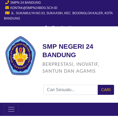
SMPN 24 BANDUNG
KONTAK@SMPN24BDG.SCH.ID
JL. SUKAMULYA NO.33, SUKA ASIH, KEC. BOJONGLOA KALER, KOTA
BANDUNG
SMP NEGERI 24
BANDUNG
BERPRESTASI, INOVATIF,
SANTUN DAN AGAMIS
CARI