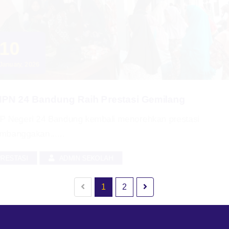
10
January, 2026
SMPN 24 Bandung Raih Prestasi Gemilang
SMP Negeri 24 Bandung kembali menorehkan prestasi
membanggakan......
PRESTASI
ADMIN SEKOLAH
1
2