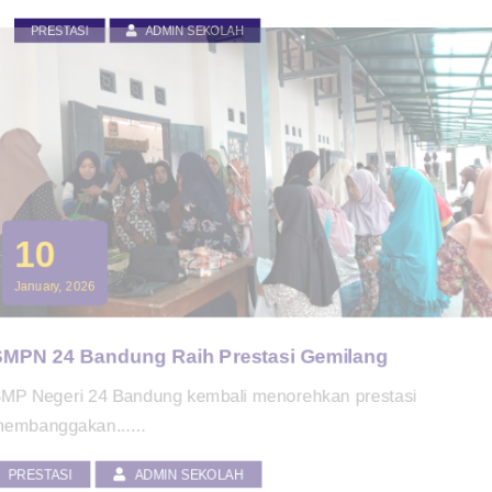
PRESTASI
ADMIN SEKOLAH
10
January, 2026
SMPN 24 Bandung Raih Prestasi Gemilang
SMP Negeri 24 Bandung kembali menorehkan prestasi
membanggakan......
PRESTASI
ADMIN SEKOLAH