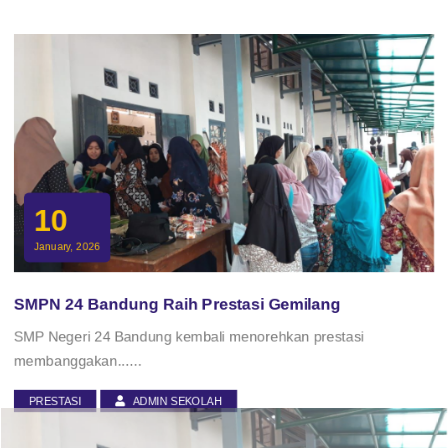
10
January, 2026
SMPN 24 Bandung Raih Prestasi Gemilang
SMP Negeri 24 Bandung kembali menorehkan prestasi
membanggakan......
PRESTASI
ADMIN SEKOLAH