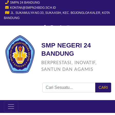
SMPN 24 BANDUNG
KONTAK@SMPN24BDG.SCH.ID
JL. SUKAMULYA NO.33, SUKA ASIH, KEC. BOJONGLOA KALER, KOTA
BANDUNG
SMP NEGERI 24
BANDUNG
BERPRESTASI, INOVATIF,
SANTUN DAN AGAMIS
CARI