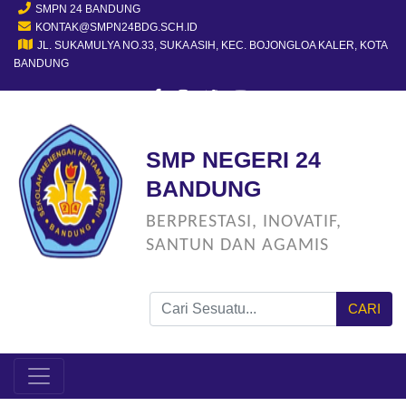
SMPN 24 BANDUNG
KONTAK@SMPN24BDG.SCH.ID
JL. SUKAMULYA NO.33, SUKA ASIH, KEC. BOJONGLOA KALER, KOTA
BANDUNG
SMP NEGERI 24
BANDUNG
BERPRESTASI, INOVATIF,
SANTUN DAN AGAMIS
CARI